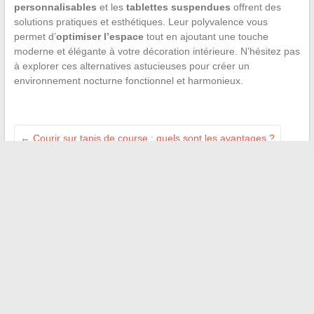
personnalisables
et les
tablettes suspendues
offrent des
solutions pratiques et esthétiques. Leur polyvalence vous
permet d’
optimiser l’espace
tout en ajoutant une touche
moderne et élégante à votre décoration intérieure. N’hésitez pas
à explorer ces alternatives astucieuses pour créer un
environnement nocturne fonctionnel et harmonieux.
←
Courir sur tapis de course : quels sont les avantages ?
5 astuces simples pour enlever facilement le silicone de vos
mains
→
Recherche