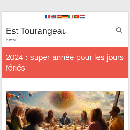
Est Tourangeau
News
2024 : super année pour les jours
fériés