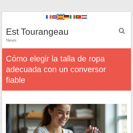
Est Tourangeau
News
Cómo elegir la talla de ropa
adecuada con un conversor
fiable