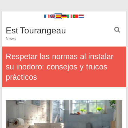
Est Tourangeau
News
Respetar las normas al instalar
su inodoro: consejos y trucos
prácticos