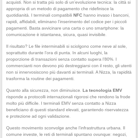
acquisti. Non si tratta più solo di un’evoluzione tecnica: la città si
appropria di un metodo di pagamento che ridefinisce la
quotidianità. I terminali compatibili
NFC
hanno invaso i banconi,
rapidi, affidabili, eliminano l’inserimento del codice per i piccoli
pagamenti. Basta avvicinare una carta o uno smartphone: la
comunicazione è istantanea, sicura, quasi invisibile.
Il risultato? Le file interminabili si sciolgono come neve al sole,
soprattutto durante l’ora di punta. In alcuni luoghi, la
proporzione di transazioni senza contatto supera l’80%. I
commercianti non devono più destreggiarsi con il resto, gli utenti
non si innervosiscono più davanti ai terminali. A Nizza, la rapidità
trasforma la routine dei pagamenti.
Quanto alla sicurezza, non diminuisce.
La tecnologia EMV
risponde a protocolli internazionali rigorosi che rendono la frode
molto più difficile. I terminali EMV senza contatto a Nizza
beneficiano di questi standard elevati, garantendo riservatezza
e protezione ad ogni validazione.
Questo movimento sconvolge anche l’infrastruttura urbana. Il
comune investe, le reti di terminali spuntano ovunque: negozi,