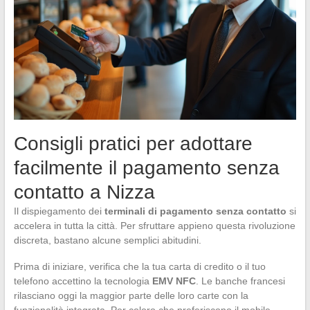
Consigli pratici per adottare
facilmente il pagamento senza
contatto a Nizza
Il dispiegamento dei
terminali di pagamento senza contatto
si
accelera in tutta la città. Per sfruttare appieno questa rivoluzione
discreta, bastano alcune semplici abitudini.
Prima di iniziare, verifica che la tua carta di credito o il tuo
telefono accettino la tecnologia
EMV NFC
. Le banche francesi
rilasciano oggi la maggior parte delle loro carte con la