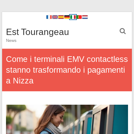
Est Tourangeau
News
Come i terminali EMV contactless
stanno trasformando i pagamenti
a Nizza