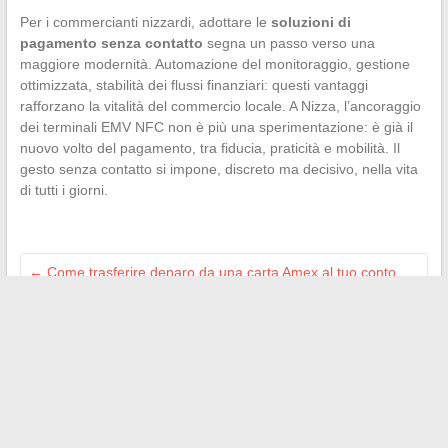
Per i commercianti nizzardi, adottare le
soluzioni di
pagamento senza contatto
segna un passo verso una
maggiore modernità. Automazione del monitoraggio, gestione
ottimizzata, stabilità dei flussi finanziari: questi vantaggi
rafforzano la vitalità del commercio locale. A Nizza, l’ancoraggio
dei terminali EMV NFC non è più una sperimentazione: è già il
nuovo volto del pagamento, tra fiducia, praticità e mobilità. Il
gesto senza contatto si impone, discreto ma decisivo, nella vita
di tutti i giorni.
←
Come trasferire denaro da una carta Amex al tuo conto
bancario facilmente
Come ottimizzare la diffusione dei vostri comunicati stampa
online nel 2024
→
Search