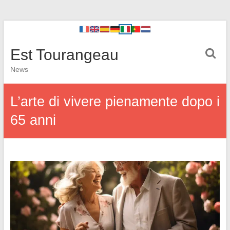
Est Tourangeau
News
L’arte di vivere pienamente dopo i
65 anni