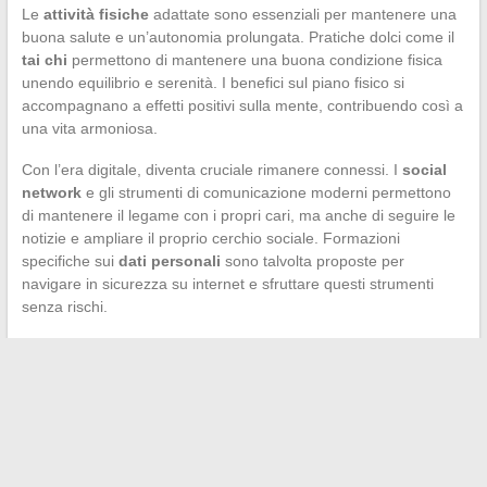
Le
attività fisiche
adattate sono essenziali per mantenere una
buona salute e un’autonomia prolungata. Pratiche dolci come il
tai chi
permettono di mantenere una buona condizione fisica
unendo equilibrio e serenità. I benefici sul piano fisico si
accompagnano a effetti positivi sulla mente, contribuendo così a
una vita armoniosa.
Con l’era digitale, diventa cruciale rimanere connessi. I
social
network
e gli strumenti di comunicazione moderni permettono
di mantenere il legame con i propri cari, ma anche di seguire le
notizie e ampliare il proprio cerchio sociale. Formazioni
specifiche sui
dati personali
sono talvolta proposte per
navigare in sicurezza su internet e sfruttare questi strumenti
senza rischi.
←
Le regole d’oro per un shopping online di successo
Scegliere il gioiello ideale per simboleggiare la maternità:
focus sul bola di gravidanza di marca
→