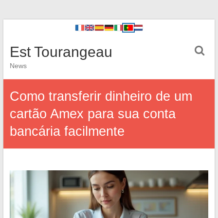
Est Tourangeau
News
Como transferir dinheiro de um
cartão Amex para sua conta
bancária facilmente