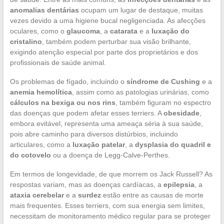
anomalias dentárias
ocupam um lugar de destaque, muitas
vezes devido a uma higiene bucal negligenciada. As afecções
oculares, como o
glaucoma
, a
catarata
e a
luxação do
cristalino
, também podem perturbar sua visão brilhante,
exigindo atenção especial por parte dos proprietários e dos
profissionais de saúde animal.
Os problemas de fígado, incluindo o
síndrome de Cushing
e a
anemia hemolítica
, assim como as patologias urinárias, como
cálculos na bexiga ou nos rins
, também figuram no espectro
das doenças que podem afetar esses terriers. A
obesidade
,
embora evitável, representa uma ameaça séria à sua saúde,
pois abre caminho para diversos distúrbios, incluindo
articulares, como a
luxação patelar
, a
dysplasia do quadril e
do cotovelo
ou a doença de Legg-Calve-Perthes.
Em termos de longevidade, de que morrem os Jack Russell? As
respostas variam, mas as doenças cardíacas, a
epilepsia
, a
ataxia cerebelar
e a
surdez
estão entre as causas de morte
mais frequentes. Esses terriers, com sua energia sem limites,
necessitam de monitoramento médico regular para se proteger