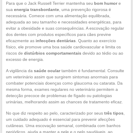
Para que o Jack Russell Terrier mantenha seu
bom humor
e
sua
energia transbordante
, uma prevenção rigorosa é
necessária. Comece com uma alimentação equilibrada,
adequada ao seu tamanho e necessidades energéticas, para
evitar a obesidade e suas consequências. A escovação regular
dos dentes com produtos específicos para cães previne
eficazmente as
infecções dentárias
. Quanto ao exercício
físico, ele promove uma boa saúde cardiovascular e limita os
riscos de
distúrbios comportamentais
devido ao tédio ou ao
excesso de energia.
A vigilância da
saúde ocular
também é fundamental. Consulte
um veterinário assim que surgirem sintomas anormais para
combater potenciais doenças como glaucoma ou catarata. Da
mesma forma, exames regulares no veterinário permitem a
detecção precoce de problemas de fígado ou patologias
urinárias, melhorando assim as chances de tratamento eficaz.
No que diz respeito ao pelo, caracterizado por seus
três tipos
,
um cuidado adequado é essencial para prevenir afecções
cutâneas. Uma escovação semanal, combinada com banhos
periódicos, ajuda a manter a pele e o pelo saudáveis, ao