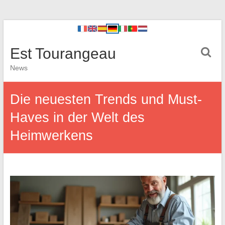
Est Tourangeau
News
Die neuesten Trends und Must-
Haves in der Welt des
Heimwerkens