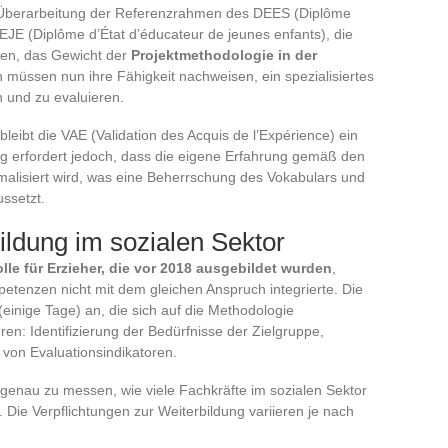
 Überarbeitung der Referenzrahmen des DEES (Diplôme
EJE (Diplôme d’État d’éducateur de jeunes enfants), die
den, das Gewicht der
Projektmethodologie in der
n müssen nun ihre Fähigkeit nachweisen, ein spezialisiertes
n und zu evaluieren.
leibt die VAE (Validation des Acquis de l’Expérience) ein
 erfordert jedoch, dass die eigene Erfahrung gemäß den
lisiert wird, was eine Beherrschung des Vokabulars und
ssetzt.
ildung im sozialen Sektor
lle für Erzieher, die vor 2018 ausgebildet wurden
,
etenzen nicht mit dem gleichen Anspruch integrierte. Die
(einige Tage) an, die sich auf die Methodologie
eren: Identifizierung der Bedürfnisse der Zielgruppe,
 von Evaluationsindikatoren.
 genau zu messen, wie viele Fachkräfte im sozialen Sektor
 Die Verpflichtungen zur Weiterbildung variieren je nach