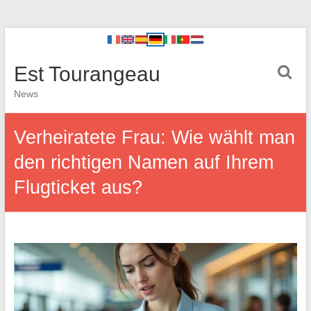
Est Tourangeau
News
Verheiratete Frau: Wie wählt man
den richtigen Namen auf Ihrem
Flugticket aus?