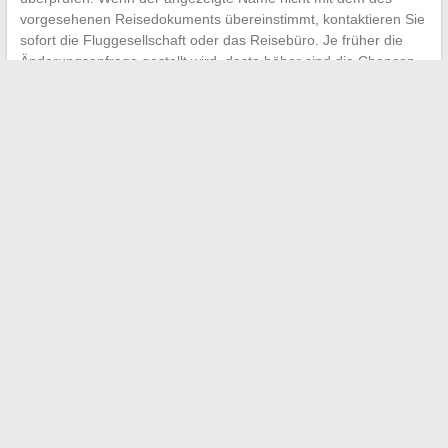
vorgesehenen Reisedokuments übereinstimmt, kontaktieren Sie
sofort die Fluggesellschaft oder das Reisebüro. Je früher die
Änderungsanfrage gestellt wird, desto höher sind die Chancen,
eine kostenlose oder kostengünstige Änderung zu erhalten.
Die Frage des Namens auf einem Flugticket für eine
verheiratete Frau hat keine universelle Antwort. Sie hängt vom
verwendeten Reisedokument, dem Ziel und den
Tarifbedingungen des Tickets ab.
Die einzige verlässliche
Regel bleibt die genaue Übereinstimmung zwischen dem
Ticket und dem maschinenlesbaren Bereich des beim
Boarding vorgelegten Dokuments
.
←
Erfahren Sie, wie eine spezialisierte Ausbildung Ihre
Bildungsprojekte transformieren kann
Unverzichtbare Tipps für die Online-Ausbildung mit eCampus
Police und den Erfolg der Ausbildung
→