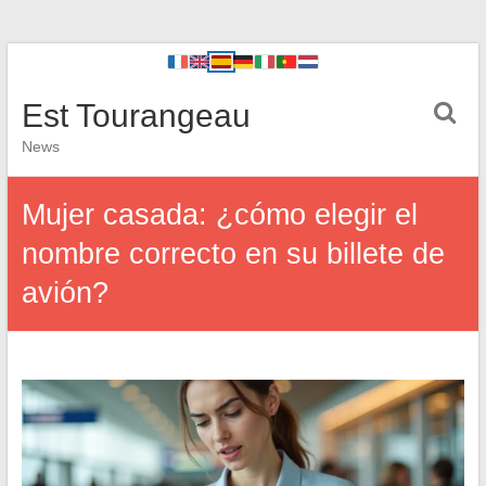
Est Tourangeau
News
Mujer casada: ¿cómo elegir el
nombre correcto en su billete de
avión?