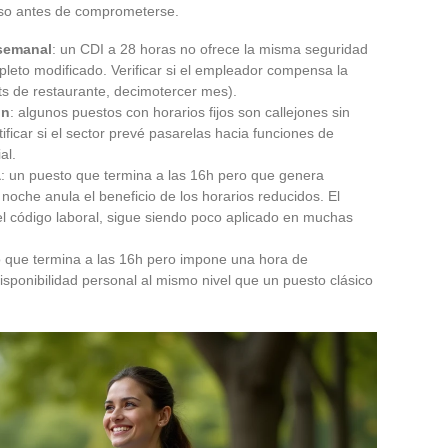
o antes de comprometerse.
 semanal
: un CDI a 28 horas no ofrece la misma seguridad
leto modificado. Verificar si el empleador compensa la
ets de restaurante, decimotercer mes).
ón
: algunos puestos con horarios fijos son callejones sin
ificar si el sector prevé pasarelas hacia funciones de
al.
a
: un puesto que termina a las 16h pero que genera
a noche anula el beneficio de los horarios reducidos. El
el código laboral, sigue siendo poco aplicado en muchas
o que termina a las 16h pero impone una hora de
isponibilidad personal al mismo nivel que un puesto clásico