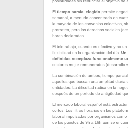
posibilidades sin renunciar al objetivo de e
El
tiempo parcial elegido
permite negoci
semanal, a menudo concentrada en cuatro 
la mayoría de los convenios colectivos, si
prorratea, pero los derechos sociales (de
horas declaradas.
El teletrabajo, cuando es efectivo y no un
flexibilidad en la organización del día.
Un 
definidas reemplaza funcionalmente u
sectores mejor remunerados (desarrollo we
La combinación de ambos, tiempo parcial y
aquellos que buscan una amplitud diaria co
entidades. La dificultad radica en la nego
después de un período de antigüedad que
El mercado laboral español está estructu
cortos. Los filtros horarios en las plataf
laboral impulsadas por organismos como l
de los puestos de 9h a 16h aún se encuent