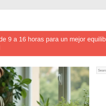
de 9 a 16 horas para un mejor equilibr
l