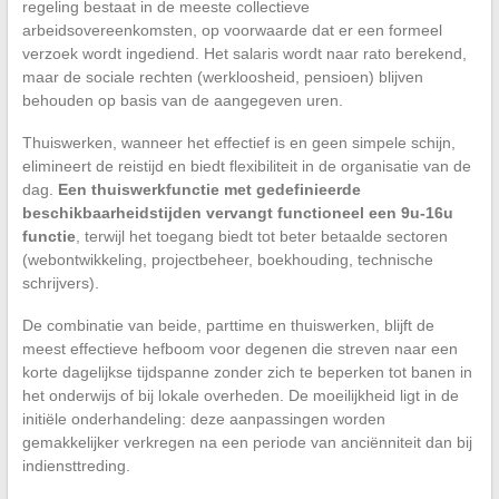
regeling bestaat in de meeste collectieve
arbeidsovereenkomsten, op voorwaarde dat er een formeel
verzoek wordt ingediend. Het salaris wordt naar rato berekend,
maar de sociale rechten (werkloosheid, pensioen) blijven
behouden op basis van de aangegeven uren.
Thuiswerken, wanneer het effectief is en geen simpele schijn,
elimineert de reistijd en biedt flexibiliteit in de organisatie van de
dag.
Een thuiswerkfunctie met gedefinieerde
beschikbaarheidstijden vervangt functioneel een 9u-16u
functie
, terwijl het toegang biedt tot beter betaalde sectoren
(webontwikkeling, projectbeheer, boekhouding, technische
schrijvers).
De combinatie van beide, parttime en thuiswerken, blijft de
meest effectieve hefboom voor degenen die streven naar een
korte dagelijkse tijdspanne zonder zich te beperken tot banen in
het onderwijs of bij lokale overheden. De moeilijkheid ligt in de
initiële onderhandeling: deze aanpassingen worden
gemakkelijker verkregen na een periode van anciënniteit dan bij
indiensttreding.