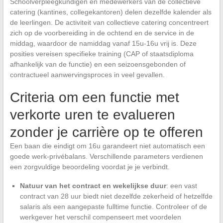
Schoolverpleegkundigen en medewerkers van de collectieve
catering (kantines, collegekantoren) delen dezelfde kalender als
de leerlingen. De activiteit van collectieve catering concentreert
zich op de voorbereiding in de ochtend en de service in de
middag, waardoor de namiddag vanaf 15u-16u vrij is. Deze
posities vereisen specifieke training (CAP of staatsdiploma
afhankelijk van de functie) en een seizoensgebonden of
contractueel aanwervingsproces in veel gevallen.
Criteria om een functie met
verkorte uren te evalueren
zonder je carrière op te offeren
Een baan die eindigt om 16u garandeert niet automatisch een
goede werk-privébalans. Verschillende parameters verdienen
een zorgvuldige beoordeling voordat je je verbindt.
Natuur van het contract en wekelijkse duur
: een vast
contract van 28 uur biedt niet dezelfde zekerheid of hetzelfde
salaris als een aangepaste fulltime functie. Controleer of de
werkgever het verschil compenseert met voordelen