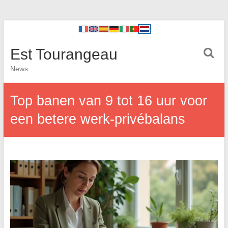
Est Tourangeau
News
Top banen van 9 tot 16 uur voor
een betere werk-privébalans