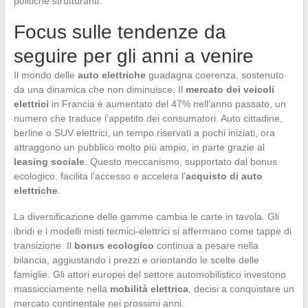
politiche strutturanti.
Focus sulle tendenze da
seguire per gli anni a venire
Il mondo delle
auto elettriche
guadagna coerenza, sostenuto
da una dinamica che non diminuisce. Il
mercato dei veicoli
elettrici
in Francia è aumentato del 47% nell’anno passato, un
numero che traduce l’appetito dei consumatori. Auto cittadine,
berline o SUV elettrici, un tempo riservati a pochi iniziati, ora
attraggono un pubblico molto più ampio, in parte grazie al
leasing sociale
. Questo meccanismo, supportato dal bonus
ecologico, facilita l’accesso e accelera l’
acquisto di auto
elettriche
.
La diversificazione delle gamme cambia le carte in tavola. Gli
ibridi e i modelli misti termici-elettrici si affermano come tappe di
transizione. Il
bonus ecologico
continua a pesare nella
bilancia, aggiustando i prezzi e orientando le scelte delle
famiglie. Gli attori europei del settore automobilistico investono
massicciamente nella
mobilità elettrica
, decisi a conquistare un
mercato continentale nei prossimi anni.