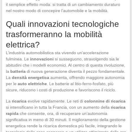
il semplice effetto moda: si tratta di un cambiamento duraturo
nel nostro modo di concepire l’automobile e la mobilità.
Quali innovazioni tecnologiche
trasformeranno la mobilità
elettrica?
L’industria automobilistica sta vivendo un’accelerazione
fulminea. Le
innovazioni
si susseguono, stravolgendo sia le
abitudini che i modelli economici. Al centro di questa rivoluzione,
la
batteria
di nuova generazione diventa il pezzo fondamentale.
La
densità energetica
aumenta, offrendo maggiore autonomia
per le
auto elettriche
. Le batterie al litio-ferro-fosfato, più
sicure, riducono i costi di produzione e favoriscono il riciclo.
La
ricarica
evolve rapidamente. Le reti di
colonnine di ricarica
si intensificano in tutta la Francia, con un aumento della
ricarica
rapida
che consente, ora, di recuperare un’autonomia
significativa in meno di 30 minuti. Il miglioramento della gestione
energetica rende la ricarica domestica più facile, integrando le
tecnologie della casa connessa e un utilizzo ottimizzato delle ore