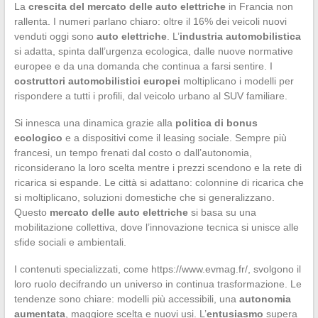
La
crescita del mercato delle auto elettriche
in Francia non
rallenta. I numeri parlano chiaro: oltre il 16% dei veicoli nuovi
venduti oggi sono
auto elettriche
. L’
industria automobilistica
si adatta, spinta dall’urgenza ecologica, dalle nuove normative
europee e da una domanda che continua a farsi sentire. I
costruttori automobilistici europei
moltiplicano i modelli per
rispondere a tutti i profili, dal veicolo urbano al SUV familiare.
Si innesca una dinamica grazie alla
politica di bonus
ecologico
e a dispositivi come il leasing sociale. Sempre più
francesi, un tempo frenati dal costo o dall’autonomia,
riconsiderano la loro scelta mentre i prezzi scendono e la rete di
ricarica si espande. Le città si adattano: colonnine di ricarica che
si moltiplicano, soluzioni domestiche che si generalizzano.
Questo
mercato delle auto elettriche
si basa su una
mobilitazione collettiva, dove l’innovazione tecnica si unisce alle
sfide sociali e ambientali.
I contenuti specializzati, come https://www.evmag.fr/, svolgono il
loro ruolo decifrando un universo in continua trasformazione. Le
tendenze sono chiare: modelli più accessibili, una
autonomia
aumentata
, maggiore scelta e nuovi usi. L’
entusiasmo
supera