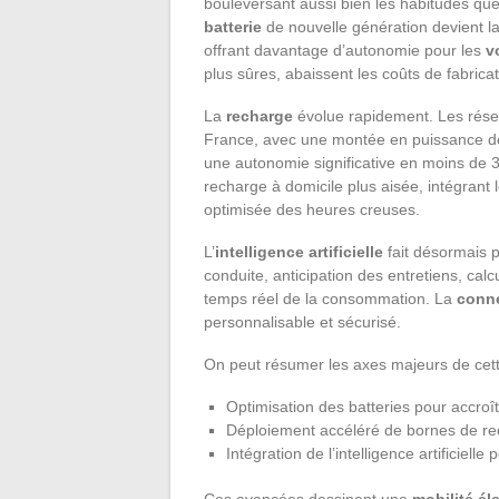
bouleversant aussi bien les habitudes qu
batterie
de nouvelle génération devient l
offrant davantage d’autonomie pour les
v
plus sûres, abaissent les coûts de fabricat
La
recharge
évolue rapidement. Les rés
France, avec une montée en puissance d
une autonomie significative en moins de 3
recharge à domicile plus aisée, intégrant 
optimisée des heures creuses.
L’
intelligence artificielle
fait désormais p
conduite, anticipation des entretiens, calcu
temps réel de la consommation. La
conne
personnalisable et sécurisé.
On peut résumer les axes majeurs de cette
Optimisation des batteries pour accroîtr
Déploiement accéléré de bornes de rech
Intégration de l’intelligence artificielle
Ces avancées dessinent une
mobilité él