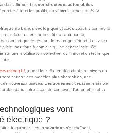
 de s’affirmer. Les
constructeurs automobiles
épondre à tous les profils, du véhicule urbain au SUV
litique de bonus écologique
et aux dispositifs comme le
, autrefois freinés par le coût ou l’autonomie,
x baissent et que le réseau de recharge s’étend. Les villes
iplient, solutions à domicile qui se généralisent. Ce
e sur une mobilisation collective, où l’innovation technique
ntaux.
www.evmag.fr/
, jouent leur rôle en décodant un univers en
s sont nettes : des modèles plus abordables, une
et de nouveaux usages. L’
engouement
dépasse le simple
 durable dans notre façon de concevoir l’automobile et la
technologiques vont
té électrique ?
ration fulgurante. Les
innovations
s’enchaînent,