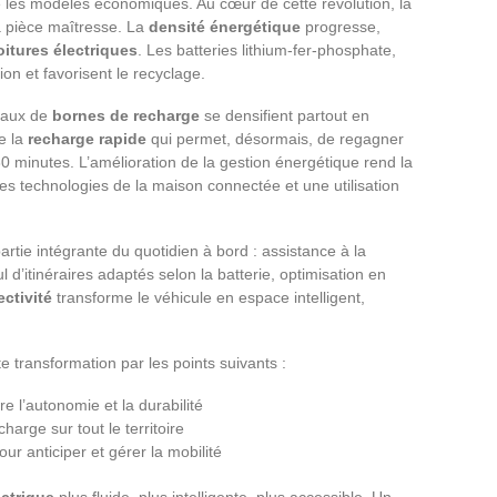
e les modèles économiques. Au cœur de cette révolution, la
a pièce maîtresse. La
densité énergétique
progresse,
oitures électriques
. Les batteries lithium-fer-phosphate,
ion et favorisent le recyclage.
eaux de
bornes de recharge
se densifient partout en
e la
recharge rapide
qui permet, désormais, de regagner
0 minutes. L’amélioration de la gestion énergétique rend la
les technologies de la maison connectée et une utilisation
artie intégrante du quotidien à bord : assistance à la
l d’itinéraires adaptés selon la batterie, optimisation en
ctivité
transforme le véhicule en espace intelligent,
 transformation par les points suivants :
e l’autonomie et la durabilité
arge sur tout le territoire
 pour anticiper et gérer la mobilité
ectrique
plus fluide, plus intelligente, plus accessible. Un