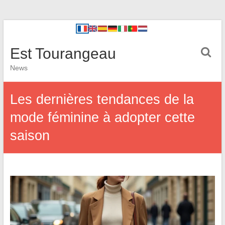
Est Tourangeau
News
Les dernières tendances de la
mode féminine à adopter cette
saison