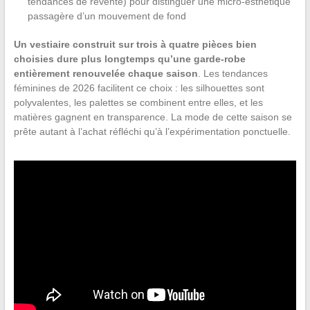
tendances de revente) pour distinguer une micro-esthétique
passagère d’un mouvement de fond
Un vestiaire construit sur trois à quatre pièces bien
choisies dure plus longtemps qu’une garde-robe
entièrement renouvelée chaque saison
. Les tendances
féminines de 2026 facilitent ce choix : les silhouettes sont
polyvalentes, les palettes se combinent entre elles, et les
matières gagnent en transparence. La mode de cette saison se
prête autant à l’achat réfléchi qu’à l’expérimentation ponctuelle.